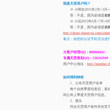
我是天罡用户吗？
※ 小明在2015年2月+3
答：不是。因为必须是
自然
※ 小花2015年6月+7月
答：不是，因为必须是
自然
http://chong.changyou.com/co
备注：如您的认证手机无法进
大客户经理QQ：800066642
专属天罡策划QQ：536262949
用户中心地址：
http://member.
如何得到特权
1、公布天罡用户名单
每个自然季度结束后，新自然
间公布上季度天罡用户信息。
2、接头
符合天罡用户条件并在官