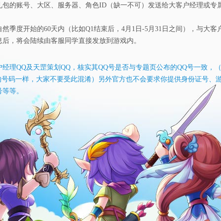
礼包的账号、大区、服务器、角色ID（缺一不可）发送给大客户经理或专
然季度开始的60天内（比如Q1结束后，4月1日-5月31日之间），与大
息后，将会陆续由客服同学直接发放到游戏内。
经理QQ及天罡策划QQ，核实其QQ号是否与专题页公布的QQ号一致，
的号码一样，大家不要受此混淆）另外官方也不会要求你提供身份证号、
号等等。