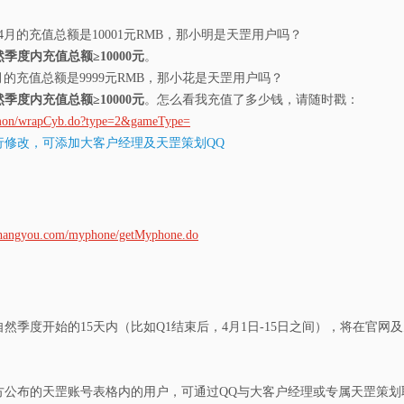
月+4月的充值总额是10001元RMB，那小明是天罡用户吗？
季度内充值总额≥10000元
。
+8月的充值总额是9999元RMB，那小花是天罡用户吗？
季度内充值总额≥10000元
。怎么看我充值了多少钱，请随时戳：
mmon/wrapCyb.do?type=2&gameType=
行修改，可添加大客户经理及天罡策划QQ
changyou.com/myphone/getMyphone.do
季度开始的15天内（比如Q1结束后，4月1日-15日之间），将在官网及天罡
方公布的天罡账号表格内的用户，可通过QQ与大客户经理或专属天罡策划