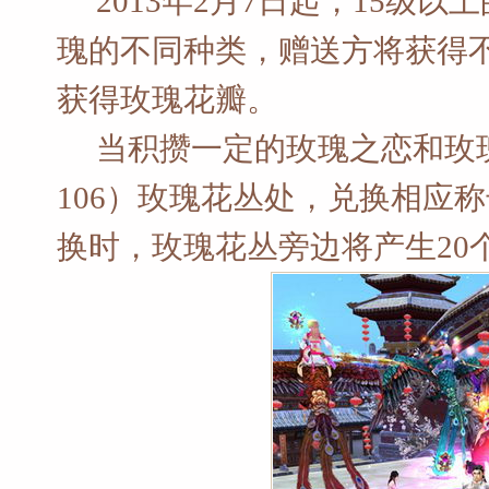
2013年2月7日起，15级
瑰的不同种类，赠送方将获得
获得玫瑰花瓣。
当积攒一定的玫瑰之恋和玫瑰
106）玫瑰花丛处，兑换相应
换时，玫瑰花丛旁边将产生20