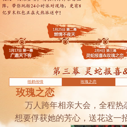
纸鹤传情
玫瑰之恋
玫瑰之恋
万人跨年相亲大会，全程热
想要俘获她的芳心，送花这一