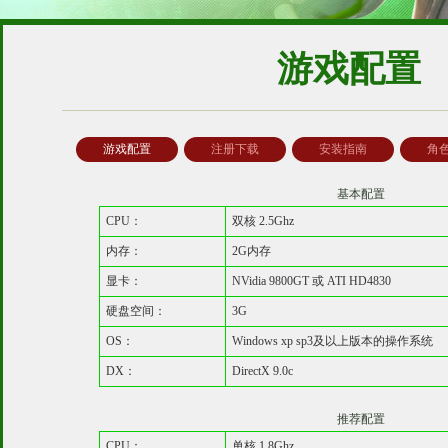
游戏配置
游戏配置
注册下载
安装指南
角
基本配置
CPU：
双核 2.5Ghz
内存：
2G内存
显卡：
NVidia 9800GT 或 ATI HD4830
硬盘空间：
3G
OS：
Windows xp sp3及以上版本的操作系统
DX：
DirectX 9.0c
推荐配置
CPU：
单核 1.8Ghz